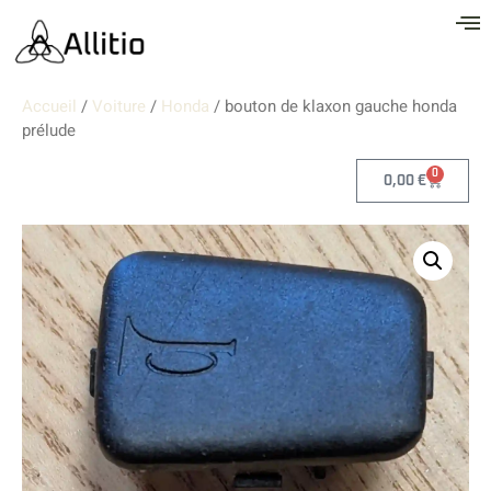
Accueil
/
Voiture
/
Honda
/ bouton de klaxon gauche honda
prélude
0
0,00
€