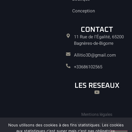
Conception
CONTACT
11 Rue de l'Égalité, 65200
Bagnères-de-Bigorre
Allitio3D@gmail.com
+33686102565
LES RESEAUX
Mentions légales
Politique de confidentialité
Nous utilisons des cookies à des fins statistiques. Les cookies
aux statistiques c'est super mais c'est pas obligatoire.