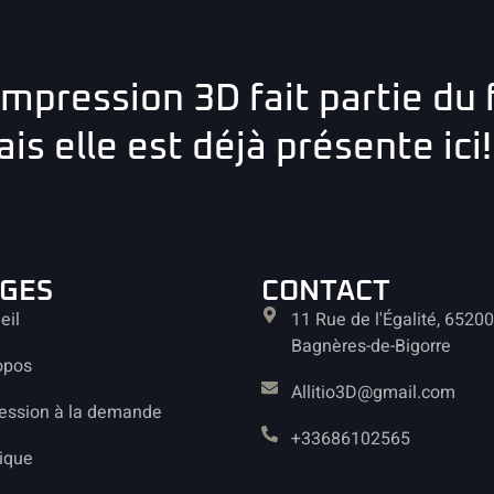
impression 3D fait partie du f
is elle est déjà présente ici!
GES
CONTACT
eil
11 Rue de l'Égalité, 65200
Bagnères-de-Bigorre
opos
Allitio3D@gmail.com
ession à la demande
+33686102565
ique