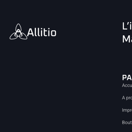
L’
Ma
PA
Accu
A pr
Impr
Bout