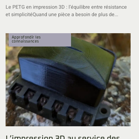
Le PETG en impression 3D : l’équilibre entre résistance
et simplicitéQuand une pièce a besoin de plus de...
Approfondir les
connaissances
L’impression 3D au service des